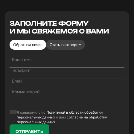
Зудихин Александр
ы
И"0"
Игры
0
3
Сбер
ЗАПОЛНИТЕ ФОРМУ
И МЫ СВЯЖЕМСЯ С ВАМИ
Обратная связь
Стать партнером
Я ознакомился с
Политикой в области обработки
персональных данных
и даю
согласие на обработку
персональных данных
ОТПРАВИТЬ