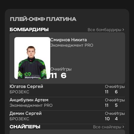
ПЛЕЙ-ОФФ ПЛАТИНА
БОМБАРДИРЫ
Все бомбардиры
Смирнов Никита
Экоменеджмент PRO
Очки
Игры
11
6
Югатов Сергей
ы
Очки
Игры
11
6
БРОЗЕКС
Анцибулин Артем
ы
Очки
Игры
11
5
Экоменеджмент PRO
Демин Сергей
ы
Очки
Игры
10
4
БРОЗЕКС
СНАЙПЕРЫ
Все снайперы