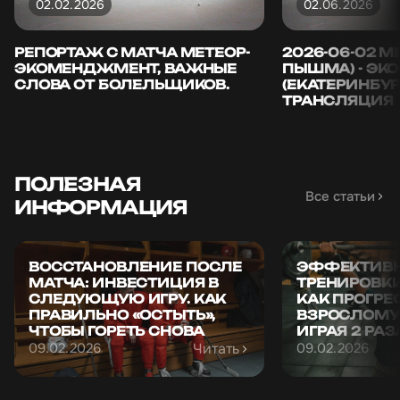
9
5
02.02.2026
02.06.2026
Югатов Сергей
ы
Передачи
Игры
РЕПОРТАЖ С МАТЧА МЕТЕОР-
2026-06-02 М
8
6
БРОЗЕКС
ЭКОМЕНДЖМЕНТ, ВАЖНЫЕ
ПЫШМА) - Э
Демин Сергей
ы
Передачи
Игры
СЛОВА ОТ БОЛЕЛЬЩИКОВ.
(ЕКАТЕРИНБУР
7
4
БРОЗЕКС
ТРАНСЛЯЦИЯ
Смирнов Никита
ы
Передачи
Игры
6
6
Экоменеджмент PRO
ВРАТАРИ
Все вратари
ПОЛЕЗНАЯ
Ляпустин Андрей
Все статьи
ИНФОРМАЦИЯ
БРОЗЕКС
ВОССТАНОВЛЕНИЕ ПОСЛЕ
ЭФФЕКТИВ
И"0"
Игры
МАТЧА: ИНВЕСТИЦИЯ В
ТРЕНИРОВКИ
2
6
СЛЕДУЮЩУЮ ИГРУ. КАК
КАК ПРОГРЕ
ПРАВИЛЬНО «ОСТЫТЬ»,
ВЗРОСЛОМУ 
Шулепов Михаил
ы
И"0"
Игры
ЧТОБЫ ГОРЕТЬ СНОВА
ИГРАЯ 2 РА
1
4
Экоменеджмент PRO
Читать
09.02.2026
09.02.2026
Фарафонов Иван
ы
И"0"
Игры
1
2
Экоменеджмент PRO