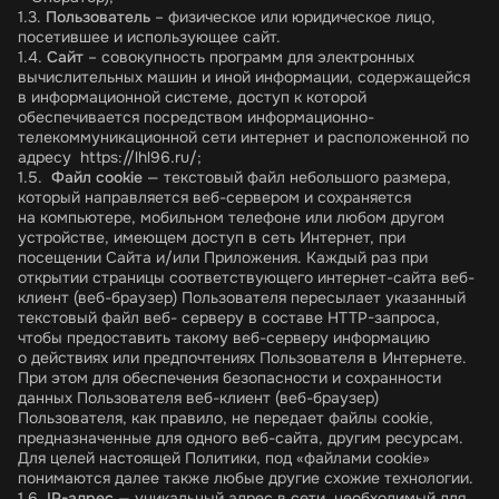
1.3.
Пользователь
– физическое или юридическое лицо,
посетившее и использующее сайт.
1.4.
Сайт
– совокупность программ для электронных
вычислительных машин и иной информации, содержащейся
в информационной системе, доступ к которой
обеспечивается посредством информационно-
телекоммуникационной сети интернет и расположенной по
адресу
https://lhl96.ru/
;
1.5.
Файл сookie
— текстовый файл небольшого размера,
который направляется веб-сервером и сохраняется
на компьютере, мобильном телефоне или любом другом
устройстве, имеющем доступ в сеть Интернет, при
посещении Сайта и/или Приложения. Каждый раз при
открытии страницы соответствующего интернет-сайта веб-
клиент (веб-браузер) Пользователя пересылает указанный
текстовый файл веб- серверу в составе HTTP-запроса,
чтобы предоставить такому веб-серверу информацию
о действиях или предпочтениях Пользователя в Интернете.
При этом для обеспечения безопасности и сохранности
данных Пользователя веб-клиент (веб-браузер)
Пользователя, как правило, не передает файлы cookie,
предназначенные для одного веб-сайта, другим ресурсам.
Для целей настоящей Политики, под «файлами cookie»
понимаются далее также любые другие схожие технологии.
1.6.
IP-адрес
— уникальный адрес в сети, необходимый для