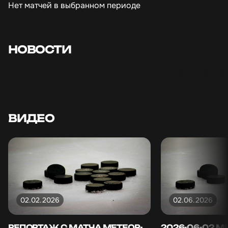
Нет матчей в выбранном периоде
ПОБЕДИТЕЛИ,
ПОБЕДИТЕЛ
"ПЕРВЕНСТВА ЛХЛ 2025-
"ПЕРВЕНСТВА
2026" ДИВИЗИОНА
2026" ДИВ
ЗОЛОТО СТАНОВИТСЯ
ПЛАТИНА С
КОМАНДА
КОМАНДА
НОВОСТИ
"ЭКОМЕНЕДЖМЕНТ"
"ЭКОМЕНЕД
03.06.2026
29.05.2026
ВИДЕО
02.02.2026
02.06.2026
РЕПОРТАЖ С МАТЧА МЕТЕОР-
2026-06-02 М