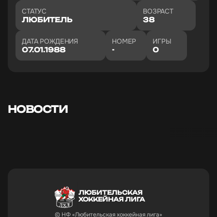
СТАТУС
ВОЗРАСТ
ЛЮБИТЕЛЬ
38
ДАТА РОЖДЕНИЯ
НОМЕР
ИГРЫ
07.01.1988
-
0
ПОБЕДИТЕЛИ,
ПОБЕДИТЕЛ
"ПЕРВЕНСТВА ЛХЛ 2025-
"ПЕРВЕНСТВА
2026" ДИВИЗИОНА
2026" ДИВ
ЗОЛОТО СТАНОВИТСЯ
ПЛАТИНА С
КОМАНДА
КОМАНДА
НОВОСТИ
"ЭКОМЕНЕДЖМЕНТ"
"ЭКОМЕНЕД
03.06.2026
29.05.2026
ЛЮБИТЕЛЬСКАЯ
ХОККЕЙНАЯ ЛИГА
© НФ «Любительская хоккейная лига»