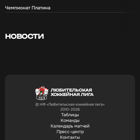
Чемпионат Платина
ПОБЕДИТЕЛИ,
ПОБЕДИТЕЛ
"ПЕРВЕНСТВА ЛХЛ 2025-
"ПЕРВЕНСТВА
2026" ДИВИЗИОНА
2026" ДИВ
ЗОЛОТО СТАНОВИТСЯ
ПЛАТИНА С
КОМАНДА
КОМАНДА
НОВОСТИ
"ЭКОМЕНЕДЖМЕНТ"
"ЭКОМЕНЕД
03.06.2026
29.05.2026
ЛЮБИТЕЛЬСКАЯ
ХОККЕЙНАЯ ЛИГА
© НФ «Любительская хоккейная лига»
2010-2026
Таблицы
Команды
Календарь матчей
Пресс-центр
Контакты