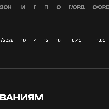
ЗОН
И
Г
П
О
Г/СРД
О/СР
5/2026
10
4
12
16
0.40
1.60
ОВАНИЯМ