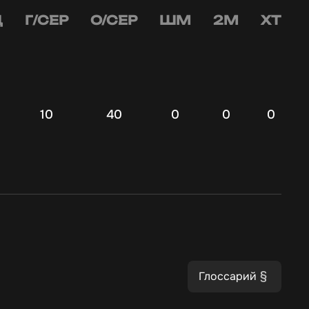
Д
Г/СЕР
О/СЕР
ШМ
2М
ХТ
10
40
0
0
0
Глоссарий