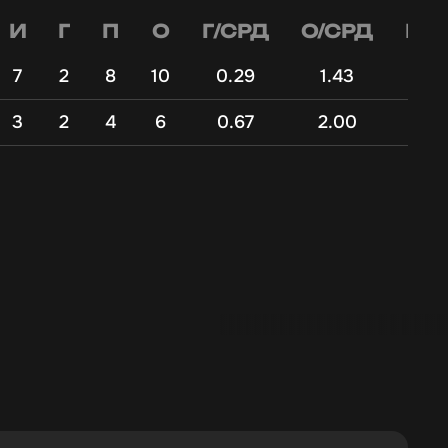
И
Г
П
О
Г/СРД
О/СРД
Г/С
7
2
8
10
0.29
1.43
7
3
2
4
6
0.67
2.00
3