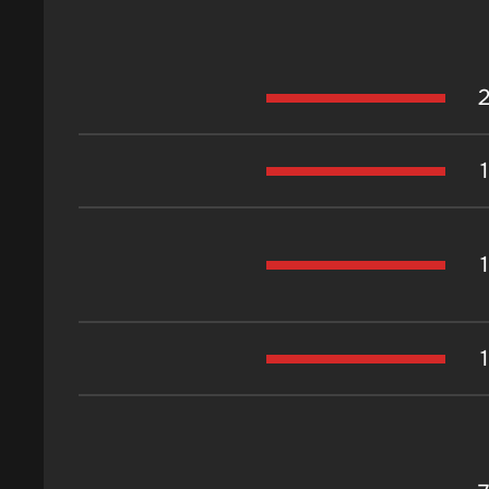
1
1
1