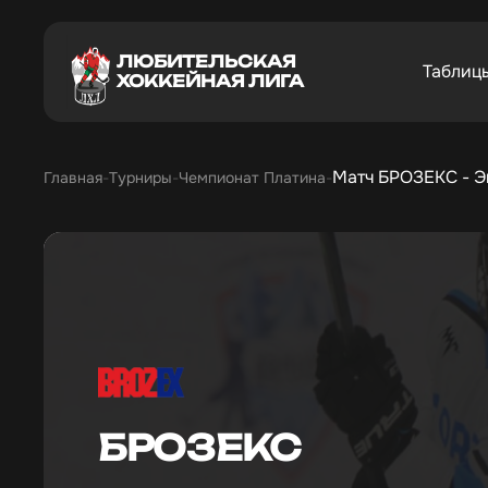
ЛЮБИТЕЛЬСКАЯ
Таблиц
ХОККЕЙНАЯ ЛИГА
Матч
БРОЗЕКС - 
Главная
Турниры
Чемпионат Платина
БРОЗЕКС