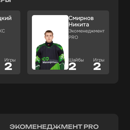
ЕРЫ
цкий
Смирнов
Никита
КС
Экоменеджмент
PRO
Игры
Шайбы
Игры
2
2
2
ЭКОМЕНЕДЖМЕНТ PRO