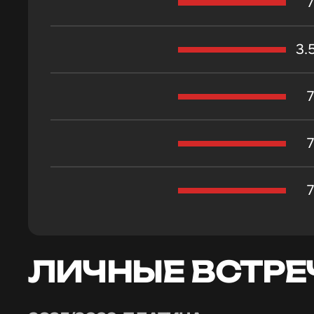
7
3.
7
7
7
ЛИЧНЫЕ ВСТРЕ