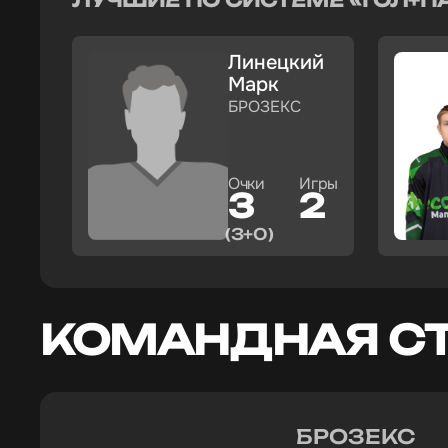
ЛУЧШИЕ ПО СИСТЕМЕ «ГОЛ+П
Линецкий
Марк
БРОЗЕКС
Очки
Игры
3
2
(3+0)
КОМАНДНАЯ С
БРОЗЕКС