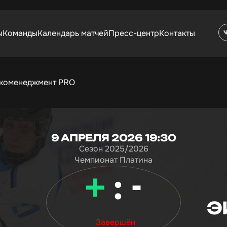
ы
Команды
Календарь матчей
Пресс-центр
Контакты
Экоменеджмент PRO
9 АПРЕЛЯ 2026 19:30
Сезон 2025/2026
Чемпионат Платина
+
: -
Э
Завершён