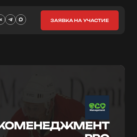
ЗАЯВКА НА УЧАСТИЕ
КОМЕНЕДЖМЕНТ