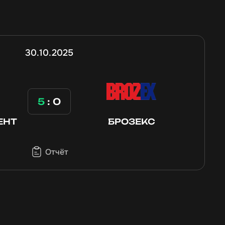
30.10.2025
5
: 0
ЕНТ
БРОЗЕКС
Отчёт